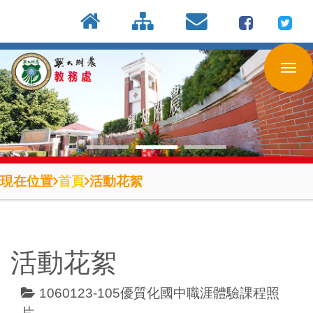
:::
按
:::
:::
Enter
到
主
要
內
容
區
現在位置
首頁
活動花絮
活動花絮
1060123-105優質化國中職涯體驗課程照
片