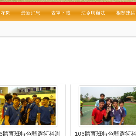
動花絮
最新消息
表單下載
法令與辦法
相關連結
06體育班特色甄選術科測
106體育班特色甄選術