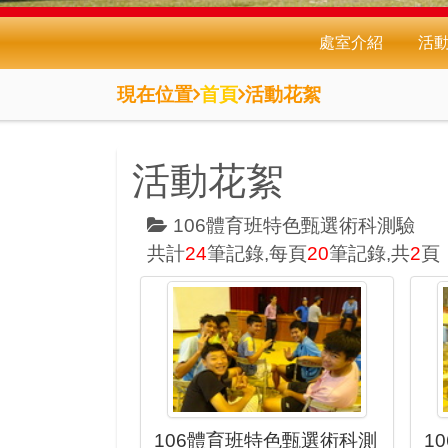
處室介紹
活
現在位置
首頁
活動花絮
活動花絮
106體育班特色甄選術科測驗
共計
24
筆記錄,每頁
20
筆記錄,共
2
頁
106體育班特色甄選術科測
1