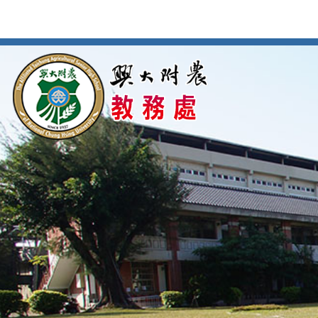
按
:::
:::
Enter
到
主
要
內
容
區