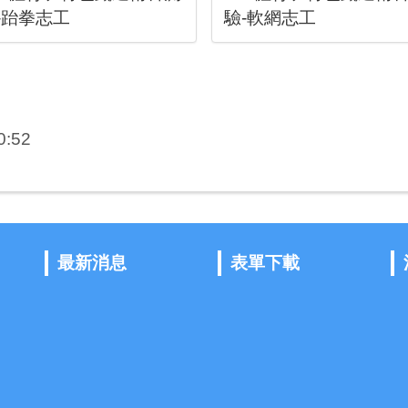
-跆拳志工
驗-軟網志工
:52
最新消息
表單下載