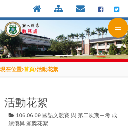
:::
按
:::
:::
Enter
到
主
要
內
容
區
現在位置
首頁
活動花絮
活動花絮
106.06.09 國語文競賽 與 第二次期中考 成
績優異 頒獎花絮