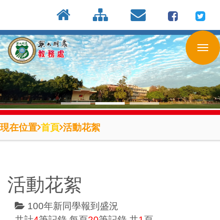
:::
按
:::
:::
Enter
到
主
要
內
容
區
現在位置
首頁
活動花絮
活動花絮
100年新同學報到盛況
共計
4
筆記錄,每頁
20
筆記錄,共
1
頁