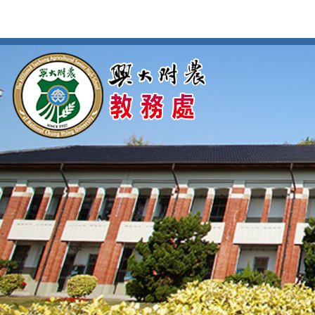
按
:::
:::
Enter
到
主
要
內
容
區