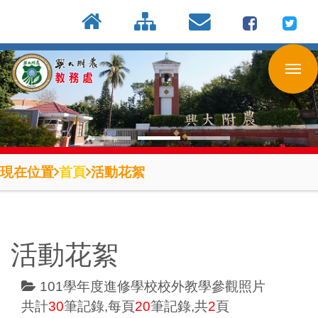
:::
按
:::
:::
Enter
到
主
要
內
容
區
現在位置
首頁
活動花絮
活動花絮
101學年度進修學校校外教學參觀照片
共計
30
筆記錄,每頁
20
筆記錄,共
2
頁