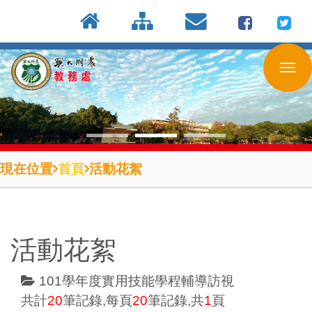
:::
按
:::
:::
Enter
到
主
要
內
容
區
現在位置
首頁
活動花絮
活動花絮
101學年度實用技能學程輔導訪視
共計
20
筆記錄,每頁
20
筆記錄,共
1
頁