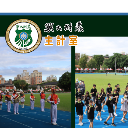
按
:::
Enter
到
主
要
內
容
區