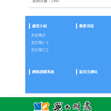
點閱次數：1342
處室介紹
最新消息
主任簡介
主計室(一)
主計室(二)
網路請購系統
返回主網站