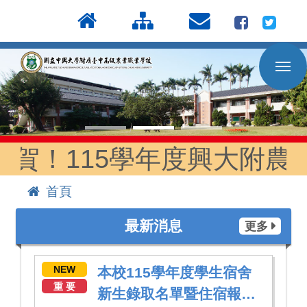
按
:::
Enter
到
主
要
內
容
區
115學年度興大附農「四
首頁
:::
最新消息
更多
NEW
本校115學年度學生宿舍
重 要
新生錄取名單暨住宿報到