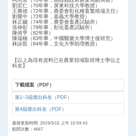
柯尚余（
70
年畢，高雄縣政府農業局副局長）
劉宏仁（
70
年畢，屏東科技大學教授）
王勝德（
72
年畢，農委會彰化種畜繁殖場主任）
劉耀中（
72
年畢，嘉義大學教授）
林正鏞（
74
年畢，農委會畜產試驗所）
張伸彰（
79
年畢，彰化畜產試驗所）
陳侑亨（
82
年畢）
陳瑞楠（
83
年畢，中國醫藥大學博士後研究）
林詠凱（
84
年畢，文化大學助理教授）
【以上為現有資料已在農業領域取得博士學位之
科友】
下載檔案（PDF）
PDF 下載檔案
第1~3屆傑出科友（PDF）
第4屆傑出科友（PDF）
最後更新時間: 2019/3/15 上午 10:59:43
點閱次數：4667