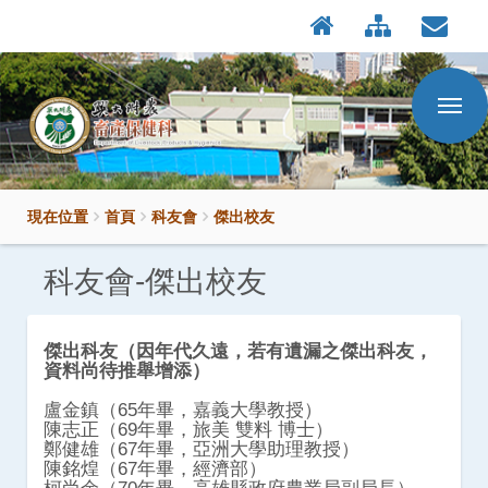
:::
按
:::
Enter
到
主
要
內
容
區
現在位置
首頁
科友會
傑出校友
科友會-傑出校友
傑出科友（因年代久遠，若有遺漏之傑出科友，
資料尚待推舉增添）
盧金鎮（
65
年畢，嘉義大學教授）
陳志正（
69
年畢，旅美 雙料 博士）
鄭健雄（
67
年畢，亞洲大學助理教授）
陳銘煌（
67
年畢，經濟部）