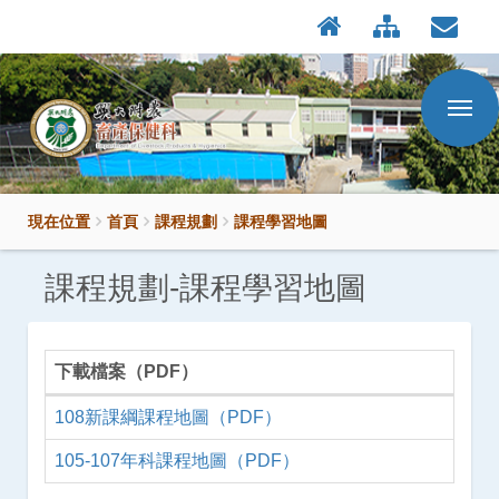
:::
按
:::
Enter
到
主
要
內
容
區
現在位置
首頁
課程規劃
課程學習地圖
課程規劃-課程學習地圖
國立興大附農畜產保健科-課程規劃-課程學習地圖內容
下載檔案（PDF）
PDF 下載檔案
108新課綱課程地圖（PDF）
105-107年科課程地圖（PDF）