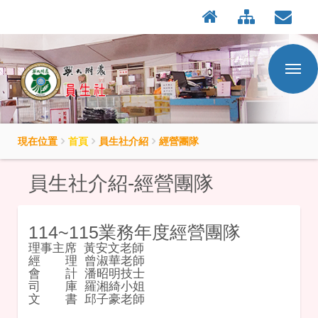
:::
按
Enter
到
主
要
內
容
區
現在位置
首頁
員生社介紹
經營團隊
員生社介紹-經營團隊
114~115業務年度經營團隊
理事主席 黃安文老師
經 理 曾淑華老師
會 計 潘昭明技士
司 庫 羅湘綺小姐
文 書 邱子豪老師