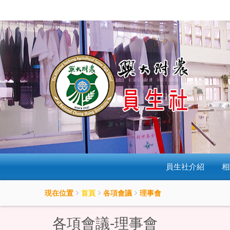
:::
按
Enter
到
主
要
內
容
區
員生社介紹
相
現在位置
首頁
各項會議
理事會
各項會議-理事會