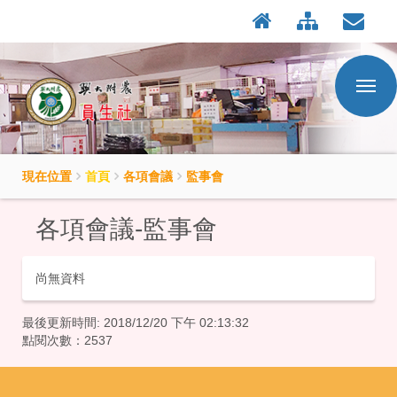
:::
按
Enter
到
主
要
內
容
區
現在位置
首頁
各項會議
監事會
各項會議-監事會
尚無資料
最後更新時間: 2018/12/20 下午 02:13:32
點閱次數：2537