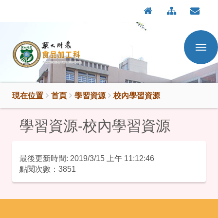
:::
按
:::
Enter
到
主
要
內
容
區
現在位置
首頁
學習資源
校內學習資源
學習資源-校內學習資源
國立興大附農食品加工科-學習資源-校內學習資源內
最後更新時間: 2019/3/15 上午 11:12:46
點閱次數：3851
:::