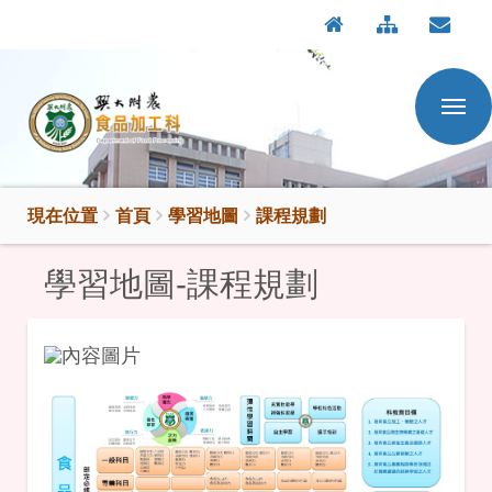
:::
按
:::
Enter
到
主
要
內
容
區
現在位置
首頁
學習地圖
課程規劃
學習地圖-課程規劃