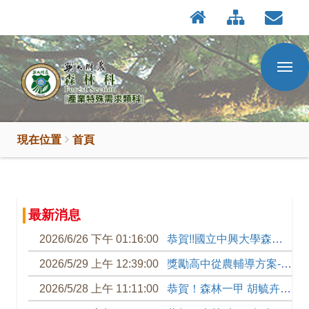
:::
按
Enter
到
主
要
內
容
區
現在位置
首頁
:::
最新消息
2026/6/26 下午 01:16:00
恭賀!!國立中興大學森林學系115學年度技優甄審榜單
2026/5/29 上午 12:39:00
獎勵高中從農輔導方案-暑假(第三四階段)- 農業職涯探索時數登錄及繳交注意事項
2026/5/28 上午 11:11:00
恭賀！森林一甲 胡毓卉 同學 錄取2026青年百億海外圓夢基金計畫!!!!