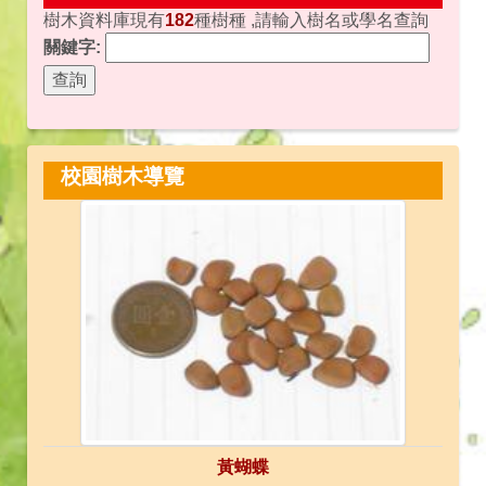
樹木資料庫現有
182
種樹種 ,請輸入樹名或學名查詢
關鍵字:
校園樹木導覽
黃蝴蝶