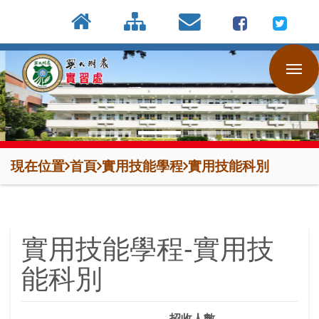
:::
按
:::
:::
Enter
到
主
要
內
容
區
現在位置
首頁
實用技能學程
實用技能科別
實用技能學程-實用技
能科別
招收人數