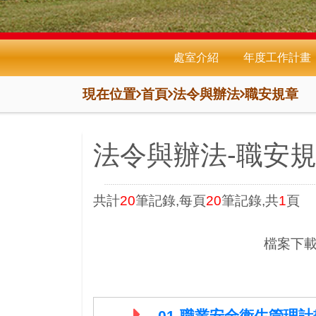
處室介紹
年度工作計畫
現在位置
首頁
法令與辦法
職安規章
法令與辦法-職安
共計
20
筆記錄,每頁
20
筆記錄,共
1
頁
檔案下載
01-職業安全衛生管理