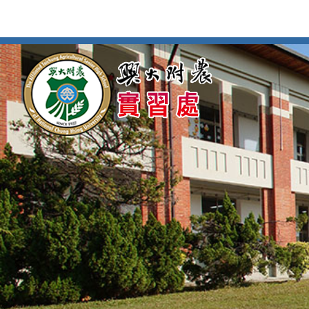
按
:::
:::
Enter
到
主
要
內
容
區