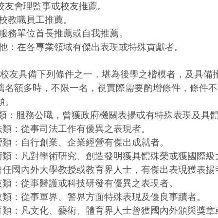
校友會理監事或校友推薦。
員工推薦。
首長推薦或自我推薦。
專業領域有傑出表現或特殊貢獻者。
備下列條件之一，堪為後學之楷模者，及具備推
薦名額多時，不限一名，視實際需要酌增條件，條件不
願。
類：服務公職，曾獲政府機關表揚或有特殊表現及具
法類：從事司法工作有優異之表現者。
營類：自行創業、企業經營有傑出成就者。
術類：凡對學術研究、創造發明獲具體殊榮或獲國際級
外大學教授或教育界人士，有傑出表現獲表揚
技類：從事醫護或科技研發有優異之表現者。
政類：從事軍界、警界方面特殊表現及優良事蹟者。
育類：凡文化、藝術、體育界人士曾獲國內外頒與獎章