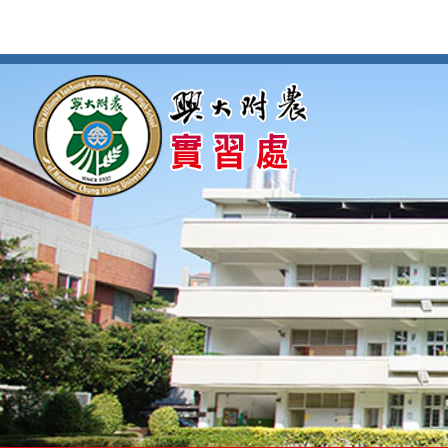
按
:::
:::
Enter
到
主
要
內
容
區