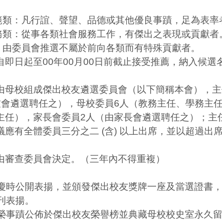
。
範類：凡行誼、聲望、品德或其他優良事蹟，足為表率
務類：從事各類社會服務工作，有傑出之表現或貢獻者
：由委員會推選不屬於前向各類而有特殊貢獻者。
自即日起至00年00月00日前截止接受推薦，納入候
由母校組成傑出校友遴選委員會（以下簡稱本會），主
友會遴選聘任之），母校委員6人（教務主任、學務主
主任），家長會委員2人（由家長會遴選聘任之）；主
應有全體委員三分之二 (含) 以上出席，並以超過出席
由審查委員會決定。（三年內不得重複）
慶時公開表揚，並頒發傑出校友獎牌一座及當選證書
刊表揚。
榮事蹟公佈於傑出校友榮譽榜並典藏母校校史室永久