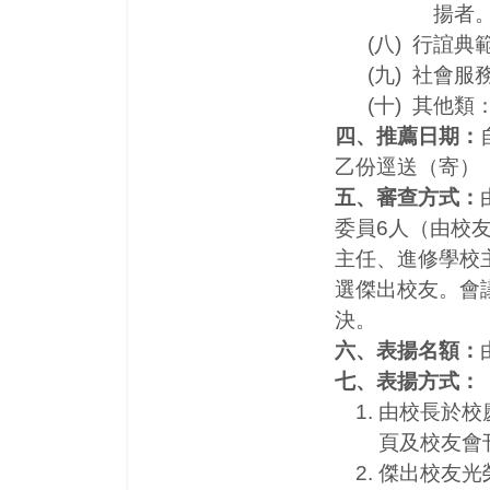
揚者
(八) 行誼典
(九) 社會服
(十) 其他類
四、推薦日期：
乙份逕送（寄）
五、審查方式：
委員6人（由校
主任、進修學校
選傑出校友。會議
決。
六、表揚名額：
七、表揚方式：
由校長於校
頁及校友會
傑出校友光