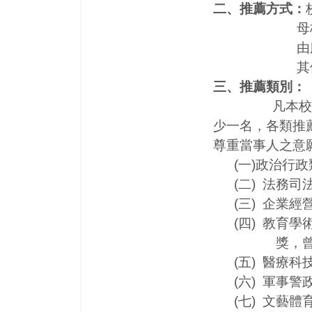
二、推薦方式
：
母校教職
由服務單位
其他：在各
三、推薦類別：
凡本校校友具
少一名，各類推
尊重當事人之意
(一)政治行政
(二) 法務司
(三) 企業經
(四) 教育學
獎，曾任國內
(五) 醫療科
(六) 軍事警
(七) 文藝體