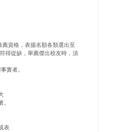
薦資格，表揚名額各類選出至
符得從缺，舉薦傑出校友時，須
體事實者。
大
者。
或表