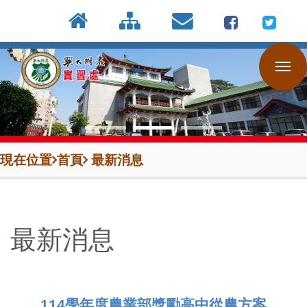
:::
按
:::
:::
Enter
到
主
要
內
容
區
現在位置
首頁
最新消息
最新消息
114學年度農業部獎勵高中從農方案