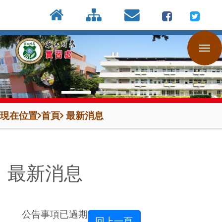
:::
按
:::
:::
Enter
到
主
要
內
容
區
現在位置
首頁
最新消息
最新消息
公告事項已過期
回上一頁