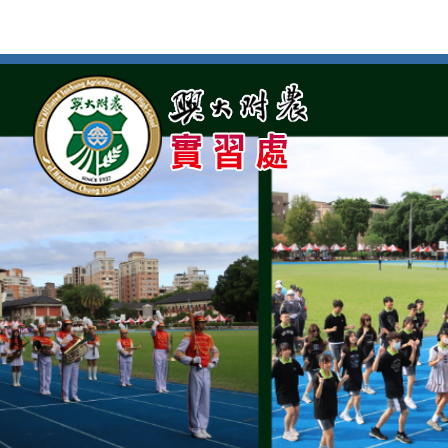
按
:::
:::
Enter
到
主
要
內
容
區