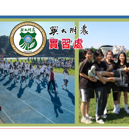
按
:::
:::
Enter
到
主
要
內
容
區