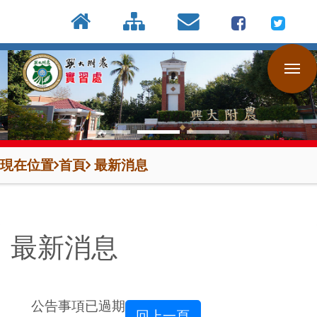
:::
按
:::
:::
Enter
到
主
要
內
容
區
現在位置
首頁
最新消息
最新消息
公告事項已過期
回上一頁