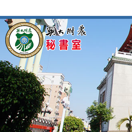
按
:::
:::
Enter
到
主
要
內
容
區