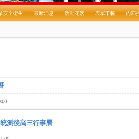
業安全衛生
最新消息
活動花絮
表單下載
內部
曆
:00
農統測後高三行事曆
1:00