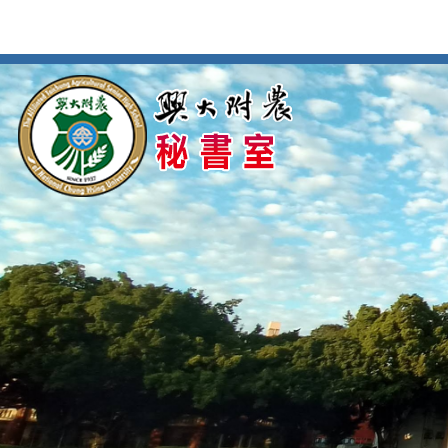
按
:::
:::
Enter
到
主
要
內
容
區