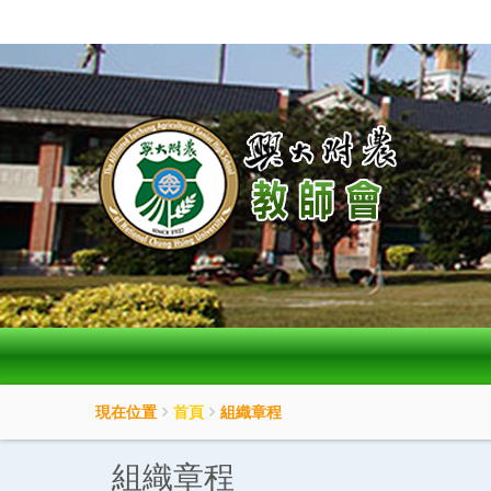
:::
按
Enter
到
主
要
內
容
區
現在位置
首頁
組織章程
組織章程