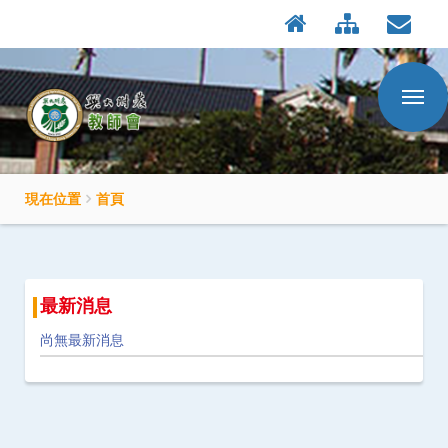
:::
按
Enter
到
主
要
內
容
區
現在位置
首頁
最新消息
尚無最新消息