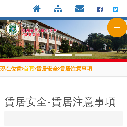
:::
按
:::
:::
Enter
到
主
要
內
容
區
現在位置
首頁
賃居安全
賃居注意事項
賃居安全-賃居注意事項