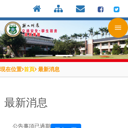
:::
按
:::
:::
Enter
到
主
要
內
容
區
現在位置
首頁
最新消息
最新消息
公告事項已過期