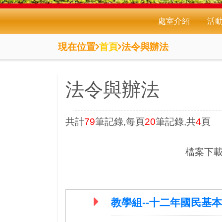
處室介紹
活
現在位置
首頁
法令與辦法
法令與辦法
共計
79
筆記錄,每頁
20
筆記錄,共
4
頁
檔案下載
教學組--十二年國民基