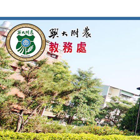
按
:::
:::
Enter
到
主
要
內
容
區