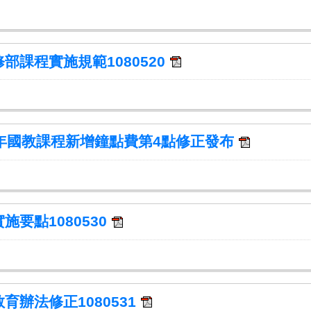
部課程實施規範1080520
年國教課程新增鐘點費第4點修正發布
要點1080530
辦法修正1080531