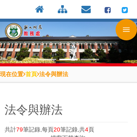
:::
按
:::
:::
Enter
到
主
要
內
容
區
現在位置
首頁
法令與辦法
法令與辦法
共計
79
筆記錄,每頁
20
筆記錄,共
4
頁