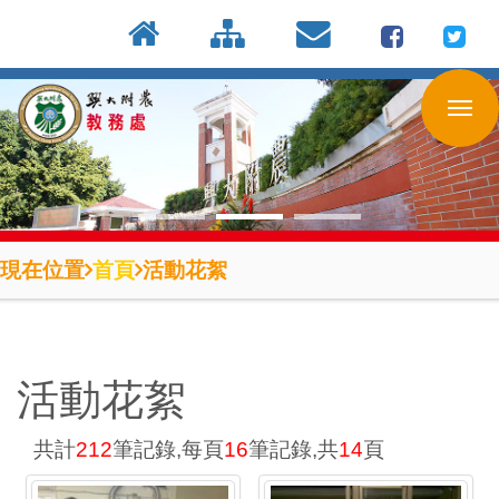
:::
按
:::
:::
Enter
到
主
要
內
容
區
現在位置
首頁
活動花絮
:::
活動花絮
共計
212
筆記錄,每頁
16
筆記錄,共
14
頁