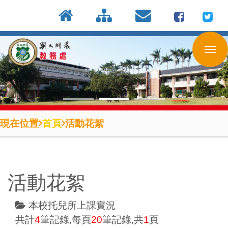
:::
按
:::
:::
Enter
到
主
要
內
容
區
現在位置
首頁
活動花絮
活動花絮
本校托兒所上課實況
共計
4
筆記錄,每頁
20
筆記錄,共
1
頁