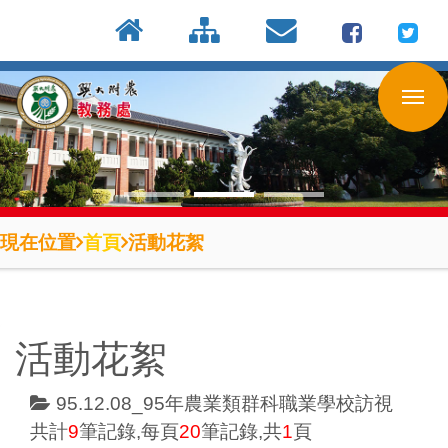
:::
按
:::
:::
Enter
到
主
要
內
容
區
現在位置
首頁
活動花絮
活動花絮
95.12.08_95年農業類群科職業學校訪視
共計
9
筆記錄,每頁
20
筆記錄,共
1
頁