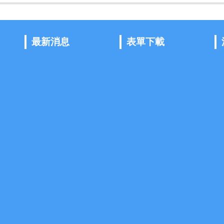
最新消息
表單下載