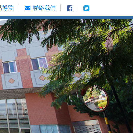
站導覽
聯絡我們