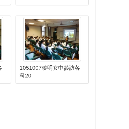
各
1051007曉明女中參訪各
科20