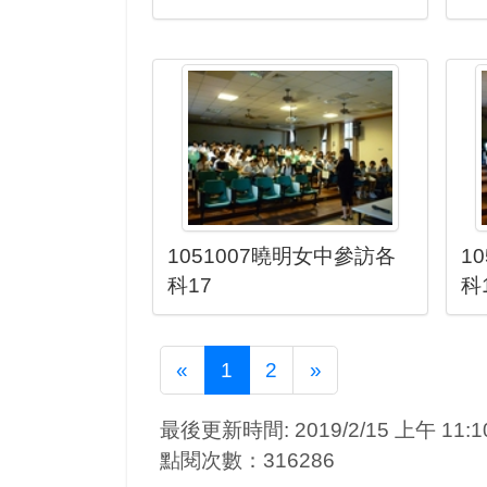
1051007曉明女中參訪各
1
科17
科
Previous
Next
«
1
2
»
最後更新時間: 2019/2/15 上午 11:10
點閱次數：316286