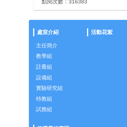
點閱次數：316383
處室介紹
活動花絮
主任簡介
教學組
註冊組
設備組
實驗研究組
特教組
試務組