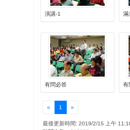
演講-1
滿
有問必答
有
Previous
Next
«
1
»
最後更新時間: 2019/2/15 上午 11:10