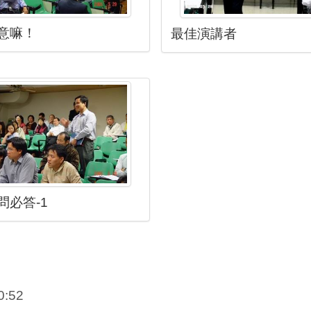
意嘛！
最佳演講者
問必答-1
:52