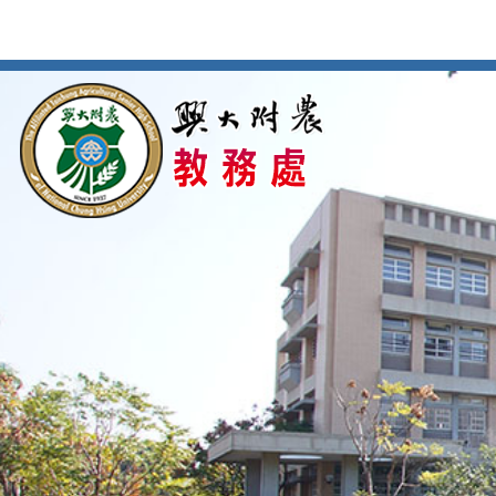
按
:::
:::
Enter
到
主
要
內
容
區