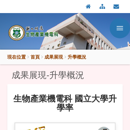
:::
按
:::
Enter
到
主
要
內
容
區
現在位置
首頁
成果展現
升學概況
成果展現-升學概況
生物產業機電科 國立大學升
學率