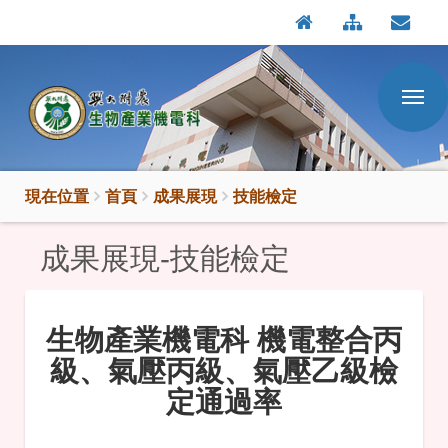
:::
按
:::
Enter
到
主
要
內
容
區
現在位置
首頁
成果展現
技能檢定
成果展現-技能檢定
生物產業機電科 機電整合丙
級、氣壓丙級、氣壓乙級檢
定通過率