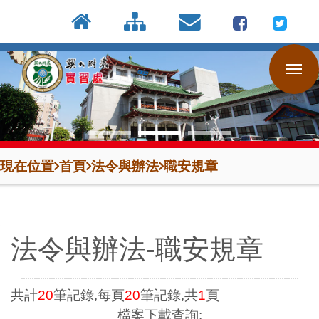
:::
按
:::
:::
Enter
到
主
要
內
容
區
現在位置
首頁
法令與辦法
職安規章
法令與辦法-職安規章
共計
20
筆記錄,每頁
20
筆記錄,共
1
頁
檔案下載查詢: