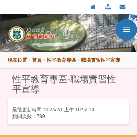
:::
按
:::
Enter
到
主
要
內
容
區
現在位置
首頁
性平教育專區
職場實習性平宣導
性平教育專區-職場實習性
平宣導
國立興大附農綜合職能科-性平教育專區-職場實習
最後更新時間: 2024/2/1 上午 10:52:14
點閱次數：799
:::