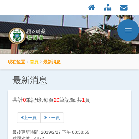
:::
按
Enter
到
主
要
內
容
區
現在位置
首頁
最新消息
最新消息
共計
0
筆記錄,每頁
20
筆記錄,共
1
頁
上一頁
下一頁
最後更新時間: 2019/2/27 下午 08:38:55
點閱次數：4472