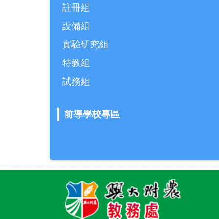
註冊組
設備組
實驗研究組
特教組
試務組
前導學校專區