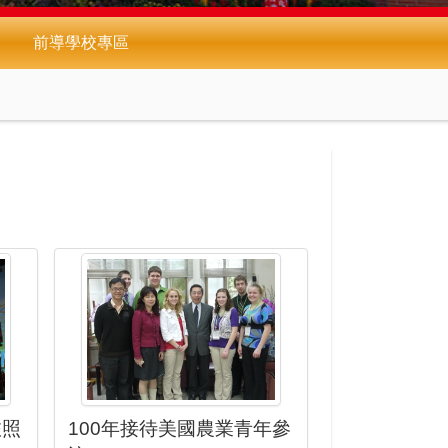
前導學校專區
旅照
100年接待美國農業青年參