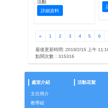
活動
詳細資料
Previous
«
1
2
3
4
5
6
最後更新時間: 2019/2/15 上午 11:10
點閱次數：315316
處室介紹
活動花絮
主任簡介
教學組