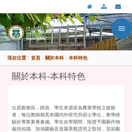
:::
按
:::
Enter
到
主
要
內
容
區
現在位置
首頁
關於本科
本科特色
關於本科-本科特色
位居都會區，師資、學生來源皆為農業學校之姣姣
者，每位教師都具有國內外研究所碩士學位，教學經
驗於專業素養兼備。學生在學期間，除授予園藝作物
栽培知識、加強園藝及造園景觀證照之取得，並鼓勵