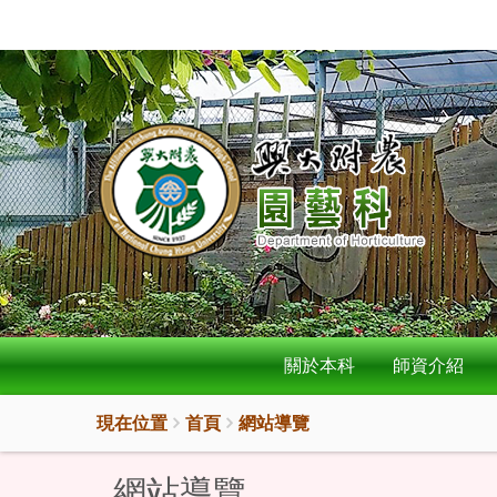
:::
按
:::
Enter
到
主
要
內
容
區
關於本科
師資介紹
現在位置
首頁
網站導覽
網站導覽