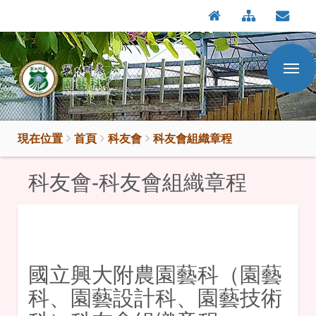
:::
按
:::
Enter
到
主
要
內
容
區
現在位置
首頁
科友會
科友會組織章程
科友會-科友會組織章程
國立興大附農園藝科（園藝
科、園藝設計科、園藝技術