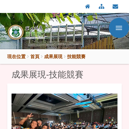
:::
按
:::
Enter
到
主
要
內
容
區
現在位置
首頁
成果展現
技能競賽
成果展現-技能競賽