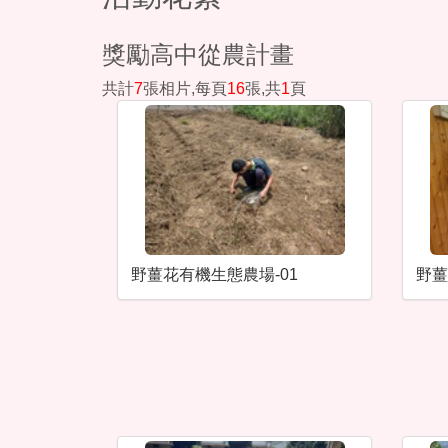
獎勵高中從農計畫
共計
7
張相片,每頁
16
張,共
1
頁
野薑花有機生態農場-01
野薑