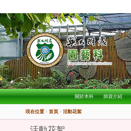
:::
按
:::
Enter
到
主
要
內
容
區
關於本科
師資介紹
現在位置
首頁
活動花絮
活動花絮