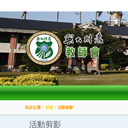
:::
按
Enter
到
主
要
內
容
區
現在位置
首頁
活動剪影
活動剪影