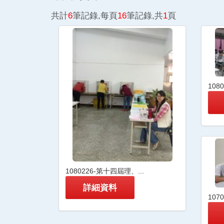
共計
6
筆記錄,每頁
16
筆記錄,共
1
頁
108
1080226-第十四屆理、...
詳細資料
107